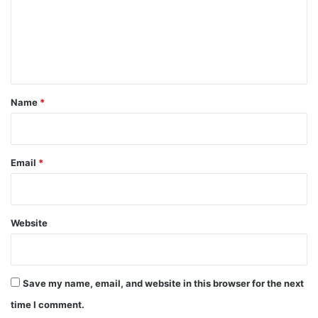
m
e
n
t
*
Name
*
Email
*
Website
Save my name, email, and website in this browser for the next
time I comment.