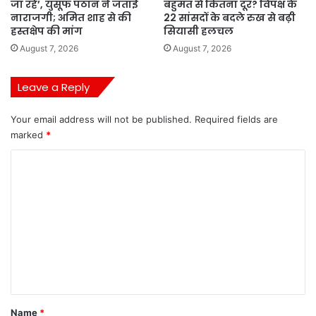
जा रहे’, युसूफ पठान ने जताई
बहुमत से कितना दूर? विपक्ष के
नाराजगी; अमित शाह से की
22 सांसदों के बदले रुख से बढ़ी
हस्तक्षेप की मांग
सियासी हलचल
August 7, 2026
August 7, 2026
Leave a Reply
Your email address will not be published.
Required fields are
marked
*
C
o
m
m
e
n
t
*
Name
*