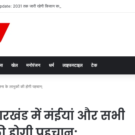
te: 2031 तक जारी रहेगी किसान सम्मान निधि योजना, सालाना मिलेंगे ₹6,000; जानें 24वीं
ेस
खेल
मनोरंजन
धर्म
लाइफस्टाइल
टेक
ना के लाभुकों की होगी पहचान;
रखंड में मंईयां और सभी
ी होगी पहचान;