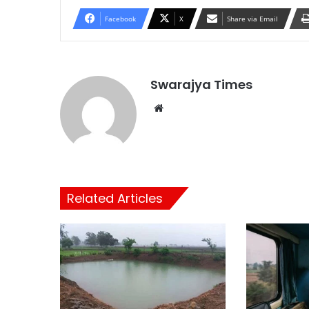
Facebook
X
Share via Email
Swarajya Times
Website
Related Articles