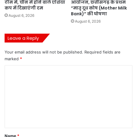
टीम में, चीन में होने वाले एशिया
आयोजन, छत्तीसगढ़ के प्रथम
कप में दिखाएंगी दम
“मातृ दूध कोष (Mother Milk
Bank)” की घोषणा
August 6, 2026
August 6, 2026
Leave a Reply
Your email address will not be published.
Required fields are
marked
*
C
o
m
m
e
n
t
*
Name
*