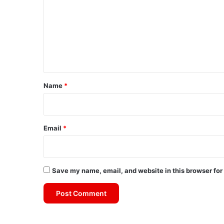
m
m
e
n
t
*
Name
*
Email
*
Save my name, email, and website in this browser for