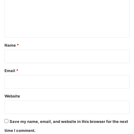
m
e
n
t
*
Name
*
Email
*
Website
Save my name, email, and website in this browser for the next
time I comment.