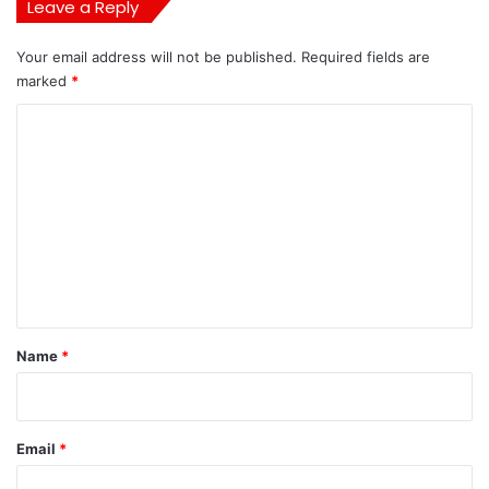
Leave a Reply
Your email address will not be published.
Required fields are
marked
*
C
o
m
m
e
n
t
*
Name
*
Email
*