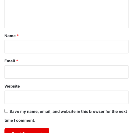
e
n
t
*
Name
*
Email
*
Website
Save my name, email, and website in this browser for the next
time I comment.