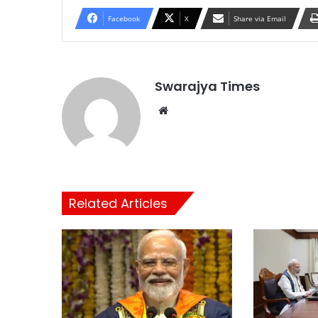
Facebook
X
Share via Email
Swarajya Times
Website
Related Articles