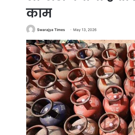
काम
Swarajya Times
May 13, 2026