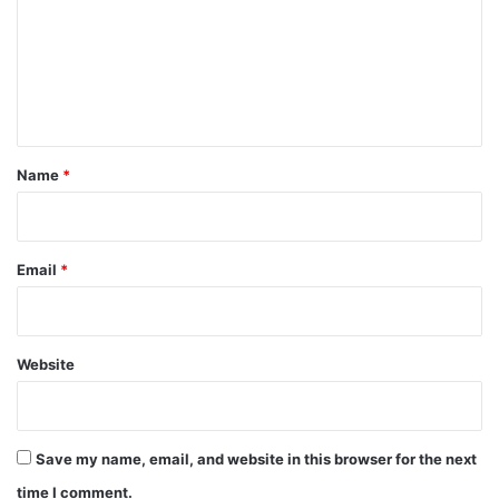
m
m
e
n
t
*
Name
*
Email
*
Website
Save my name, email, and website in this browser for the next
time I comment.