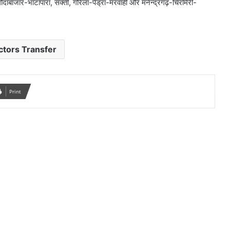
ाबाजार-भाटापारा, सक्ती, गौरेला-पेंड्रा-मरवाही और मनेन्द्रगढ़-चिरमिरी-
ctors Transfer
Print