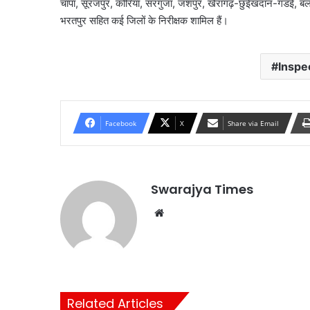
चांपा, सूरजपुर, कोरिया, सरगुजा, जशपुर, खैरागढ़-छुईखदान-गंडई, बलौद
भरतपुर सहित कई जिलों के निरीक्षक शामिल हैं।
Inspe
Facebook
X
Share via Email
Swarajya Times
Website
Related Articles