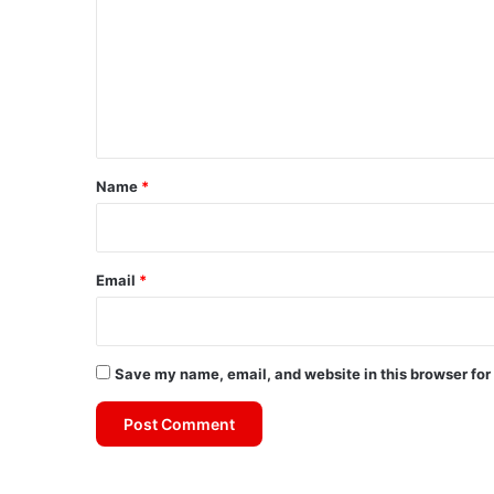
m
m
e
n
t
*
Name
*
Email
*
Save my name, email, and website in this browser for