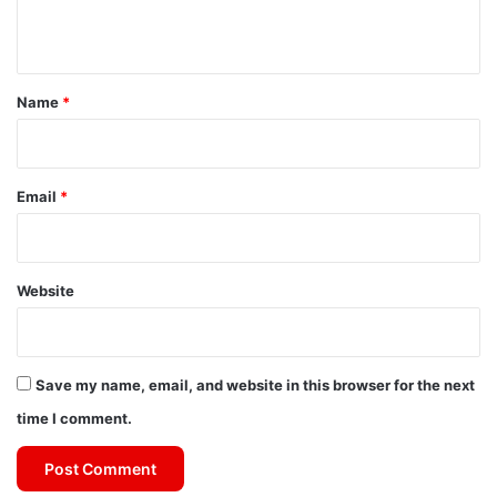
n
t
*
Name
*
Email
*
Website
Save my name, email, and website in this browser for the next
time I comment.