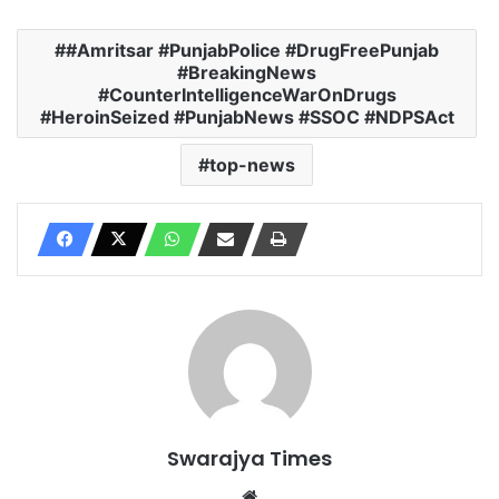
#Amritsar #PunjabPolice #DrugFreePunjab
#BreakingNews
#CounterIntelligenceWarOnDrugs
#HeroinSeized #PunjabNews #SSOC #NDPSAct
top-news
Swarajya Times
Website