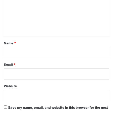
m
m
e
n
t
*
Name
*
Email
*
Website
Save my name, email, and website in this browser for the next