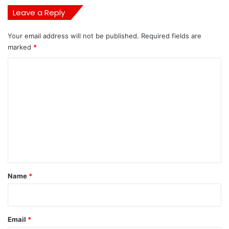
Leave a Reply
Your email address will not be published.
Required fields are
marked
*
C
o
m
m
e
n
t
*
Name
*
Email
*