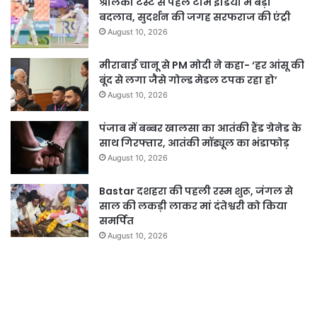
श्रीलंका टेस्ट से पहले टीम इंडिया में बड़ा
बदलाव, सुदर्शन की जगह सरफराज की एंट्री
August 10, 2026
मीराबाई चानू से PM मोदी ने कहा- ‘हर आंसू की
बूंद से लगा जैसे गोल्ड मेडल टपक रहा हो’
August 10, 2026
पंजाब में बब्बर खालसा का आतंकी हैंड ग्रेनेड के
साथ गिरफ्तार, आतंकी मॉड्यूल का भंडाफोड़
August 10, 2026
Bastar दशहरा की पहली रस्म शुरू, जंगल से
साल की लकड़ी लाकर मां दंतेश्वरी को किया
समर्पित
August 10, 2026