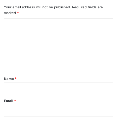
Your email address will not be published.
Required fields are
marked
*
C
o
m
m
e
n
t
*
Name
*
Email
*