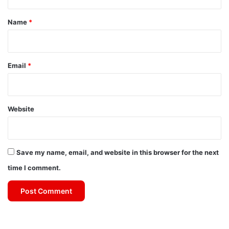
t
*
Name
*
Email
*
Website
Save my name, email, and website in this browser for the next
time I comment.