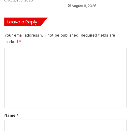
August 8, 2026
August 8, 2026
Leave a Reply
Your email address will not be published.
Required fields are
marked
*
C
o
m
m
e
n
t
*
Name
*