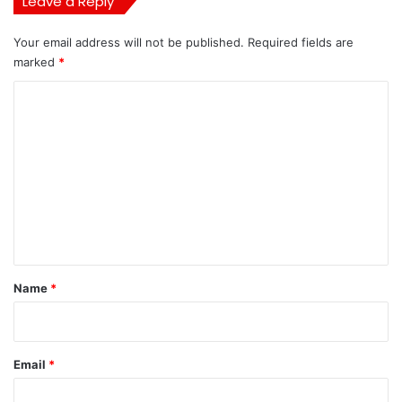
Leave a Reply
Your email address will not be published.
Required fields are
marked
*
C
o
m
m
e
n
t
*
Name
*
Email
*