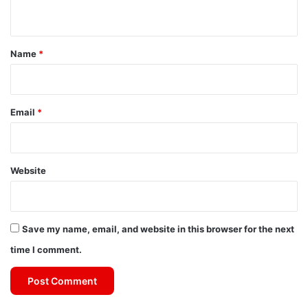
n
t
*
Name
*
Email
*
Website
Save my name, email, and website in this browser for the next
time I comment.