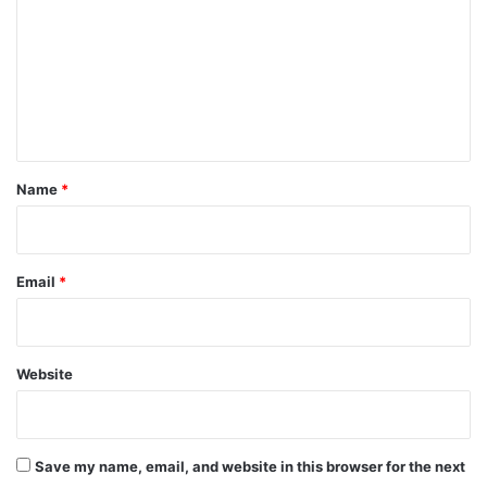
m
m
e
n
t
*
Name
*
Email
*
Website
Save my name, email, and website in this browser for the next