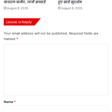
वायरल कमेंट, जानें सच्चाई
हुए साई सुदर्शन
August 8, 2026
August 8, 2026
Leave a Reply
Your email address will not be published.
Required fields are
marked
*
C
o
m
m
e
n
t
*
Name
*