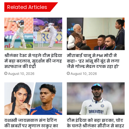
Related Articles
श्रीलंका टेस्ट से पहले टीम इंडिया
मीराबाई चानू से PM मोदी ने
में बड़ा बदलाव, सुदर्शन की जगह
कहा- ‘हर आंसू की बूंद से लगा
सरफराज की एंट्री
जैसे गोल्ड मेडल टपक रहा हो’
August 10, 2026
August 10, 2026
यशस्वी जायसवाल संग डेटिंग
टीम इंडिया को बड़ा झटका, चोट
की खबरों पर मृणाल ठाकुर का
के चलते श्रीलंका सीरीज से बाहर