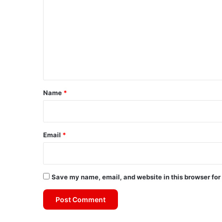
o
m
m
e
n
t
*
Name
*
Email
*
Save my name, email, and website in this browser for