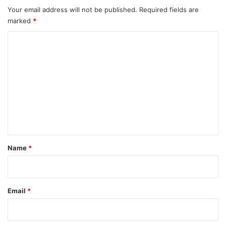
Your email address will not be published.
Required fields are
marked
*
C
o
m
m
e
n
t
*
Name
*
Email
*