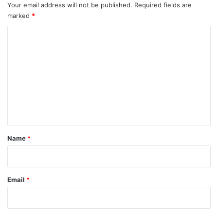
Your email address will not be published.
Required fields are
marked
*
C
o
m
m
e
n
t
*
Name
*
Email
*