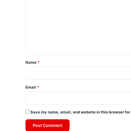
o
m
m
e
n
t
*
Name
*
Email
*
Save my name, email, and website in this browser for