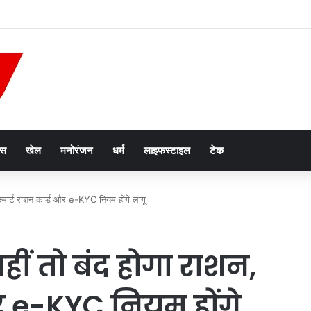
गा साल का दूसरा चंद्र ग्रहण, भारत में नहीं दिखेगा ‘ब्लड मून’
ेस
खेल
मनोरंजन
धर्म
लाइफस्टाइल
टेक
स्मार्ट राशन कार्ड और e-KYC नियम होंगे लागू
ीं तो बंद होगा राशन,
और e-KYC नियम होंगे