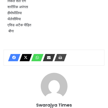
स्किल सेल रोग
शारीरिक अपंगता
हीमोफीलिया
थैलेसीमिया
एसिड अटैक पीड़ित
बौना
Swarajya Times