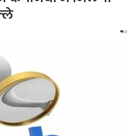
्ले
0