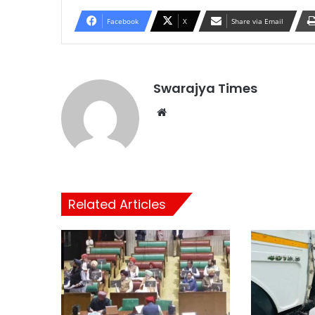
Facebook
X
Share via Email
Swarajya Times
Website
Related Articles