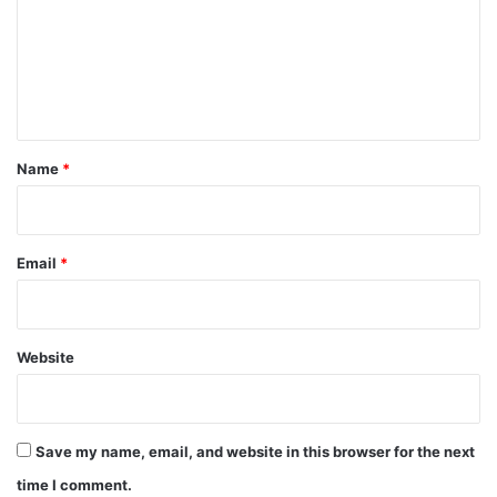
m
e
n
t
*
Name
*
Email
*
Website
Save my name, email, and website in this browser for the next
time I comment.