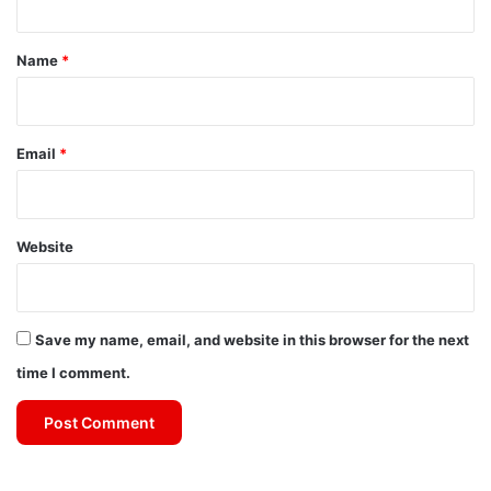
t
*
Name
*
Email
*
Website
Save my name, email, and website in this browser for the next
time I comment.