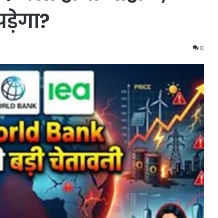
ड़ेगा?
0