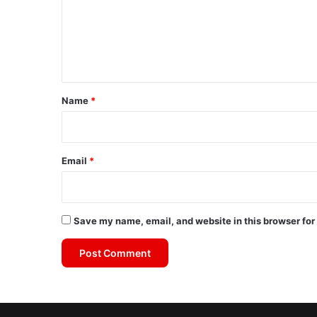
m
e
n
t
*
Name
*
Email
*
Save my name, email, and website in this browser for