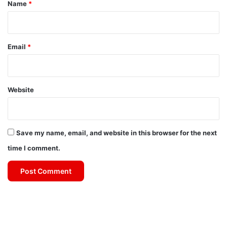
*
Name
*
Email
*
Website
Save my name, email, and website in this browser for the next
time I comment.