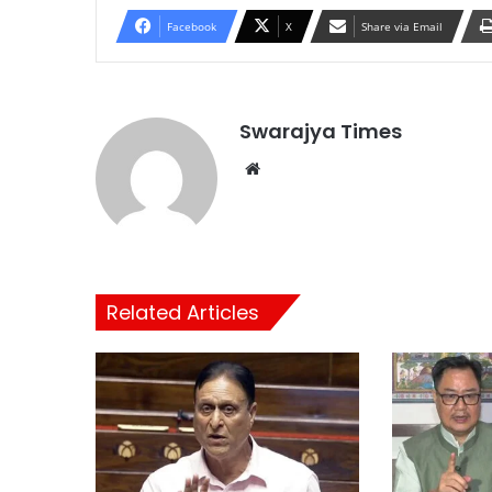
Facebook
X
Share via Email
Swarajya Times
Website
Related Articles