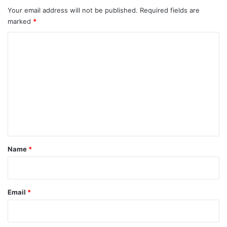
Your email address will not be published.
Required fields are
marked
*
C
o
m
m
e
n
t
*
Name
*
Email
*