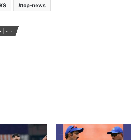
BKS
top-news
Print