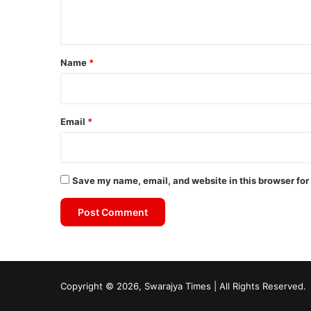
n
t
*
Name
*
Email
*
Save my name, email, and website in this browser for
Copyright © 2026, Swarajya Times | All Rights Reserved.