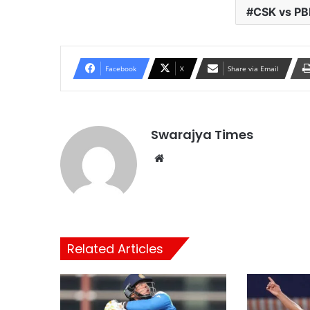
CSK vs P
Facebook
X
Share via Email
Swarajya Times
Website
Related Articles