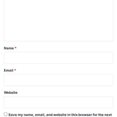
m
m
e
n
t
*
Name
*
Email
*
Website
Save my name, email, and website in this browser for the next