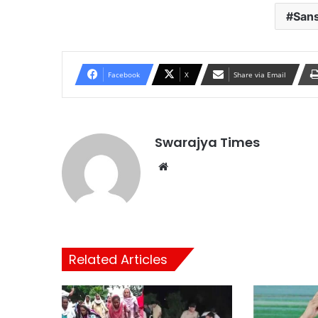
Sans
Facebook
X
Share via Email
Swarajya Times
Website
Related Articles