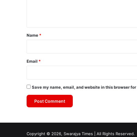
e
n
t
*
Name
*
Email
*
Save my name, email, and website in this browser for
Copyright © 2026, Swarajya Times | All Rights Reserved.