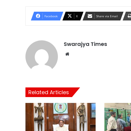
Facebook
X
Share via Email
Swarajya Times
Website
Related Articles