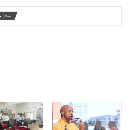
Print