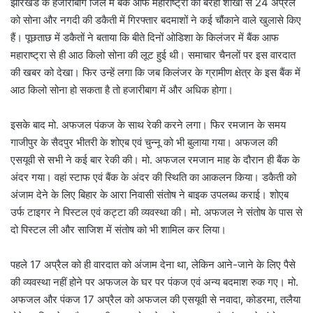
झारखंड के हजारीबाग जिले में बैंक ऑफ महाराष्ट्रा की बरही शाखा से 24 अप्रैल
को सोना और नगदी की डकैती में गिरफ्तार बदमाशों ने कई चौंकाने वाले खुलासे किए
हैं। पूछताछ में डकैतों ने बताया कि बीते दिनों ओडिशा के किलंजर में बैंक आफ
महाराष्ट्रा से ही आठ किलो सोना की लूट हुई थी। समाचार चैनलों पर इस वारदात
की खबर को देखा। फिर उन्हें लगा कि जब किलंजर के ग्रामीण क्षेत्र के इस बैंक में
आठ किलो सोना हो सकता है तो हजारीबाग में और अधिक होगा।
इसके बाद मो. अफजल पंकज के साथ रेकी करने लगा। फिर रमजान के समय
गाजीपुर के सैदपुर भीतरी के शोएब एवं चुन्नू को भी बुलाया गया। अफजल की
एसयूवी से सभी ने कई बार रेकी की। मो. अफजल रमजान माह के दौरान ही बैंक के
अंदर गया। वहां स्टाफ एवं बैंक के अंदर की स्थिति का आकलन किया। डकैती को
अंजाम देने के लिए बिहार के आरा निवासी संतोष ने बाइक उपलब्ध कराई। शोएब
उर्फ टाइगर ने पिस्टल एवं कट्टा की व्यवस्था की। मो. अफजल ने संतोष के पास से
दो पिस्टल ली और साजिश में संतोष को भी शामिल कर लिया।
पहले 17 अप्रैल को ही वारदात को अंजाम देना था, लेकिन आने-जाने के लिए पैसे
की व्यवस्था नहीं होने पर अफजल के घर पर पंकज एवं अन्य बदमाश रुक गए। मो.
अफजल और पंकज 17 अप्रैल को अफजल की एसयूवी से नवादा, कोडरमा, तलैया