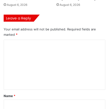
August 6, 2026
August 6, 2026
Leave a Reply
Your email address will not be published.
Required fields are
marked
*
C
o
m
m
e
n
t
*
Name
*