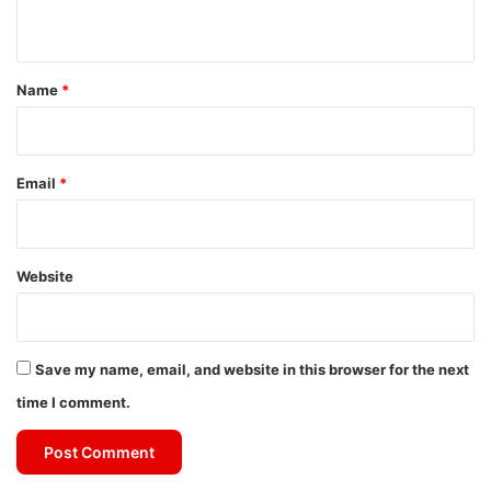
n
t
*
Name
*
Email
*
Website
Save my name, email, and website in this browser for the next
time I comment.