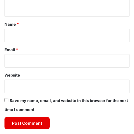
n
t
*
Name
*
Email
*
Website
Save my name, email, and website in this browser for the next
time I comment.