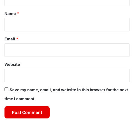
t
*
Name
*
Email
*
Website
Save my name, email, and website in this browser for the next
time I comment.