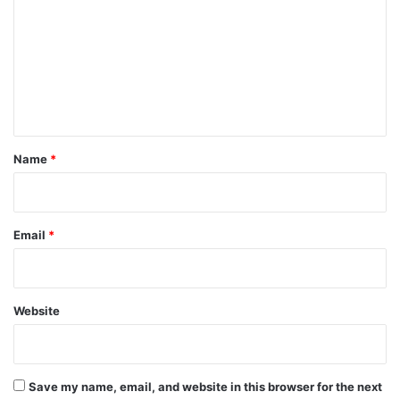
m
m
e
n
t
*
Name
*
Email
*
Website
Save my name, email, and website in this browser for the next