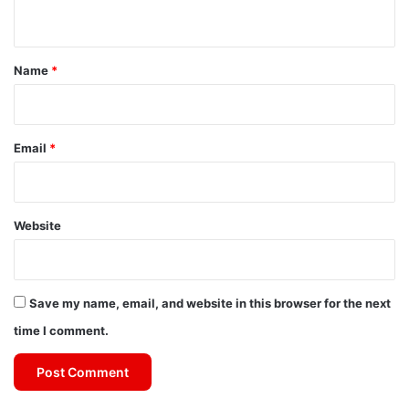
n
t
*
Name
*
Email
*
Website
Save my name, email, and website in this browser for the next
time I comment.