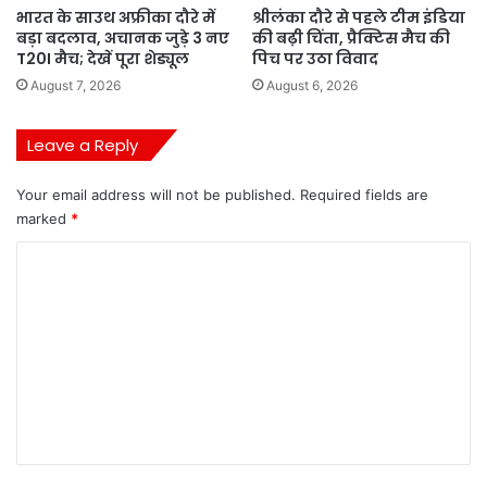
भारत के साउथ अफ्रीका दौरे में
श्रीलंका दौरे से पहले टीम इंडिया
बड़ा बदलाव, अचानक जुड़े 3 नए
की बढ़ी चिंता, प्रैक्टिस मैच की
T20I मैच; देखें पूरा शेड्यूल
पिच पर उठा विवाद
August 7, 2026
August 6, 2026
Leave a Reply
Your email address will not be published.
Required fields are
marked
*
C
o
m
m
e
n
t
*