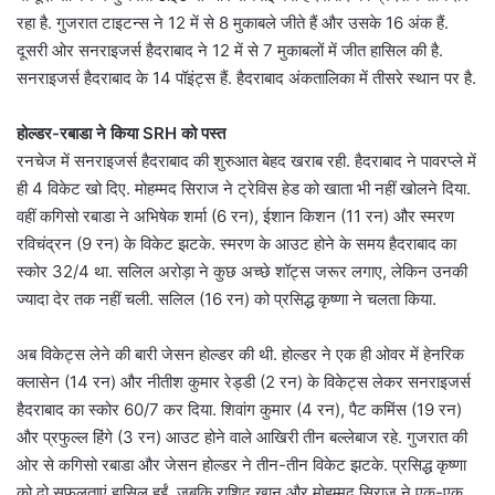
रहा है. गुजरात टाइटन्स ने 12 में से 8 मुकाबले जीते हैं और उसके 16 अंक हैं.
दूसरी ओर सनराइजर्स हैदराबाद ने 12 में से 7 मुकाबलों में जीत हासिल की है.
सनराइजर्स हैदराबाद के 14 पॉइंट्स हैं. हैदराबाद अंकतालिका में तीसरे स्थान पर है.
होल्डर-रबाडा ने किया SRH को पस्त
रनचेज में सनराइजर्स हैदराबाद की शुरुआत बेहद खराब रही. हैदराबाद ने पावरप्ले में
ही 4 विकेट खो दिए. मोहम्मद सिराज ने ट्रेविस हेड को खाता भी नहीं खोलने दिया.
वहीं कगिसो रबाडा ने अभिषेक शर्मा (6 रन), ईशान किशन (11 रन) और स्मरण
रविचंद्रन (9 रन) के विकेट झटके. स्मरण के आउट होने के समय हैदराबाद का
स्कोर 32/4 था. सलिल अरोड़ा ने कुछ अच्छे शॉट्स जरूर लगाए, लेकिन उनकी
ज्यादा देर तक नहीं चली. सलिल (16 रन) को प्रसिद्ध कृष्णा ने चलता किया.
अब विकेट्स लेने की बारी जेसन होल्डर की थी. होल्डर ने एक ही ओवर में हेनरिक
क्लासेन (14 रन) और नीतीश कुमार रेड्डी (2 रन) के विकेट्स लेकर सनराइजर्स
हैदराबाद का स्कोर 60/7 कर दिया. शिवांग कुमार (4 रन), पैट कमिंस (19 रन)
और प्रफुल्ल हिंगे (3 रन) आउट होने वाले आखिरी तीन बल्लेबाज रहे. गुजरात की
ओर से कगिसो रबाडा और जेसन होल्डर ने तीन-तीन विकेट झटके. प्रसिद्ध कृष्णा
को दो सफलताएं हासिल हुईं. जबकि राशिद खान और मोहम्मद सिराज ने एक-एक