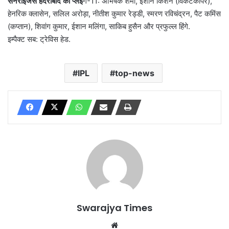
सनराइजर्स हैदराबाद की प्लेइं
ग-11: अभिषेक शर्मा, ईशान किशन (विकेटकीपर),
हेनरिक क्लासेन, सलिल अरोड़ा, नीतीश कुमार रेड्डी, स्मरण रविचंद्रन, पैट कमिंस
(कप्तान), शिवांग कुमार, ईशान मलिंगा, साकिब हुसैन और प्रफुल्ल हिंगे.
इम्पैक्ट सब: ट्रेविस हेड.
IPL
top-news
Swarajya Times
Website