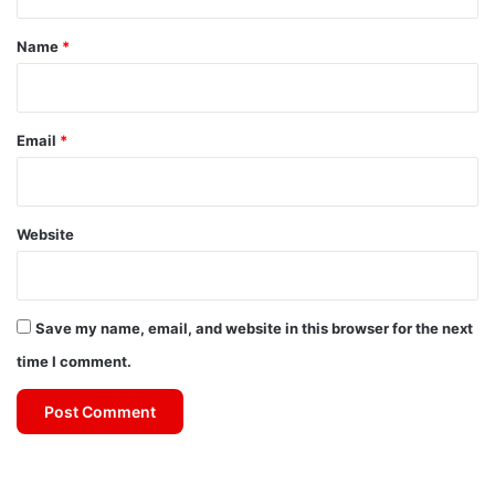
t
*
Name
*
Email
*
Website
Save my name, email, and website in this browser for the next
time I comment.