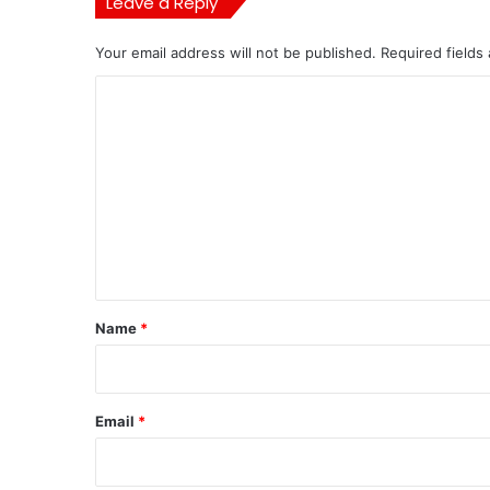
Leave a Reply
Your email address will not be published.
Required fields
C
o
m
m
e
n
t
*
Name
*
Email
*