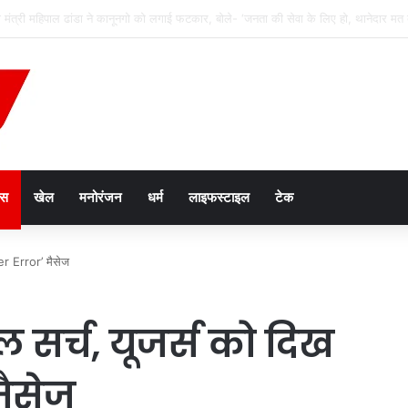
गा साल का दूसरा चंद्र ग्रहण, भारत में नहीं दिखेगा ‘ब्लड मून’
ेस
खेल
मनोरंजन
धर्म
लाइफस्टाइल
टेक
ver Error’ मैसेज
ल सर्च, यूजर्स को दिख
मैसेज