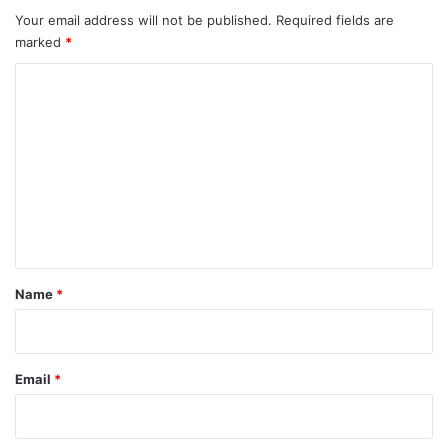
Your email address will not be published.
Required fields are
marked
*
C
o
m
m
e
n
t
*
Name
*
Email
*