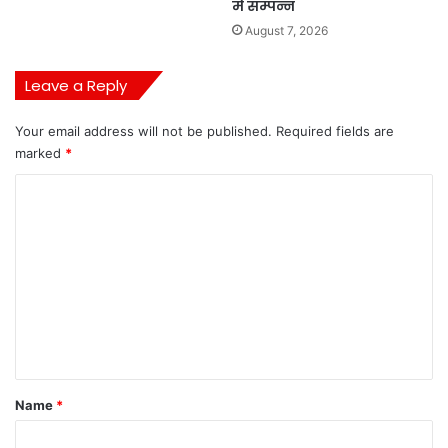
में सम्पन्न
August 7, 2026
Leave a Reply
Your email address will not be published.
Required fields are
marked
*
C
o
m
m
e
n
t
*
Name
*